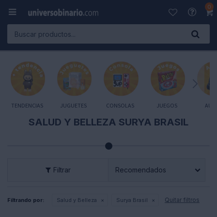
0

TENDENCIAS
JUGUETES
CONSOLAS
JUEGOS
AUD
SALUD Y BELLEZA SURYA BRASIL
Recomendados
Quitar filtros
Filtrando por:
Salud y Belleza
Surya Brasil