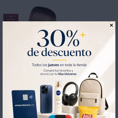

-
+
Tinta Natural para Pelo Henna Crema 70 Ml - CHOCOLATE
1.089
UYU
1.095
UYU
762
UYU
926
UYU
