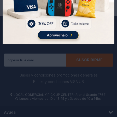
Suscríbete a nuestra newsletter
Recibe todas las novedades y ofertas de nuestra tienda.
SUSCRIBIRME
Bases y condiciones promociones generales
Bases y condiciones VISA UB
LOCAL COMERCIAL Y PICK UP CENTER (Arenal Grande 1763)

Lunes a viernes de 10 a 18.45 y sábados de 10 a 14hs.

Ayuda