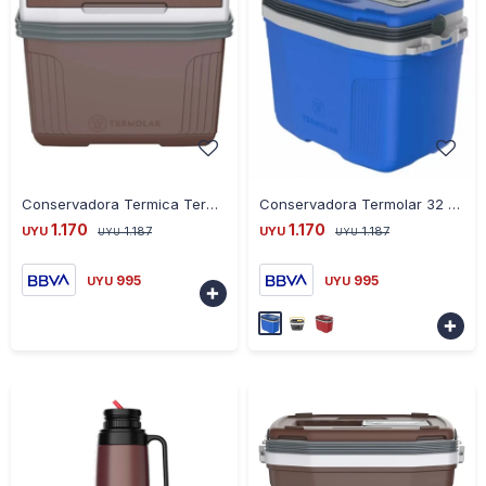
-
+
-
+
Conservadora Termica Termolar 32L - MARRON
Conservadora Termolar 32 Litros - AZUL
1.170
1.170
UYU
1.187
UYU
1.187
UYU
UYU
995
995
UYU
UYU

