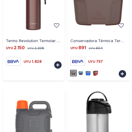
-
+
-
+
Termo Revolution Termolar Bronce de Acero 1 Litro - BRONCE
Conservadora Térmica Termolar 20 Litros - MARRON
2.150
891
UYU
2.308
UYU
904
UYU
UYU
1.828
757
UYU
UYU

