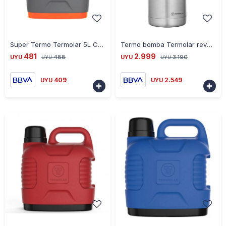
-
+
-
+
Super Termo Termolar 5L Conserva 10 Horas - GRIS
Termo bomba Termolar revolution 2.5lts acero inoxidable
481
2.999
UYU
488
UYU
3.190
UYU
UYU
409
2.549
UYU
UYU


-
+
-
+