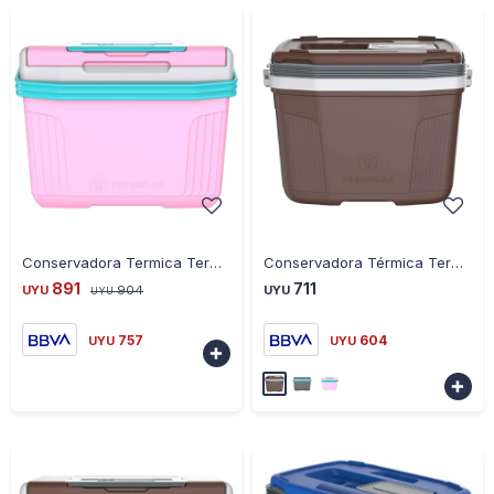
-
+
-
+
Conservadora Termica Termolar 20 Litros - ROSA
Conservadora Térmica Termolar 8 Litros - MARRON
891
711
UYU
904
UYU
UYU
757
604
UYU
UYU

