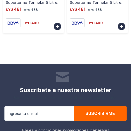
Supertermo Termolar 5 Litros Conserva Hasta 10 Horas Rojo
Supertermo Termolar 5 Litros Conserva Hasta 10 Horas
481
481
UYU
488
UYU
488
UYU
UYU
409
409
UYU
UYU


Suscríbete a nuestra newsletter
Recibe todas las novedades y ofertas de nuestra tienda.
SUSCRIBIRME
Bases y condiciones promociones generales