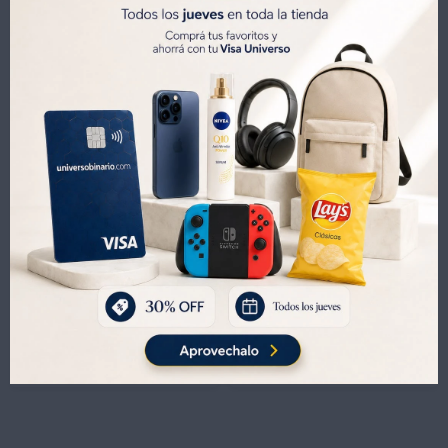
-
+
-
+
No disponible para retiro
No disponible para retiro
Smart TV Philips 55PUD7408/77 55 Google TV 4k
Smart TV Philips 55PUD7908/77 Google TV 4k con Ambilight
685
787
USD
729
USD
830
USD
USD
655
757
USD
USD
582
669
USD
USD

