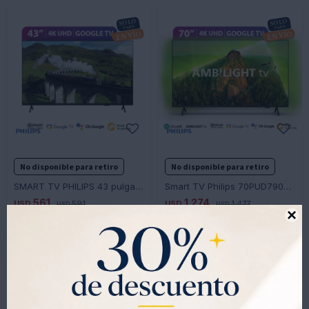
-
+
-
+
No disponible para retiro
No disponible para retiro
SMART TV PHILIPS 43 pulgadas 4K UHD 43PUD7408/77
Smart TV Philips 70PUD7908/77 70 Google TV 4k Ambilight
561
1.274
USD
591
USD
1.477
USD
USD

531
1.244
USD
USD
477
1.124
USD
USD

