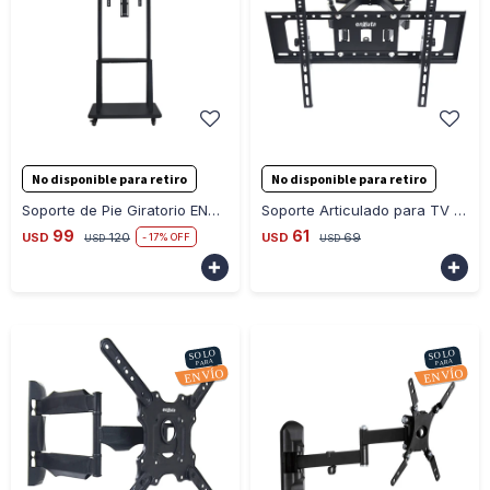
-
+
-
+
No disponible para retiro
No disponible para retiro
Soporte de Pie Giratorio ENXUTA STENXP32326 Televisor LED
Soporte Articulado para TV de Pared ENXUTA STENXA323280
99
61
USD
120
USD
69
17
USD
USD

