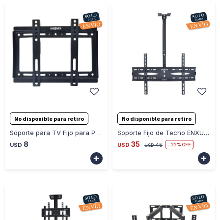
-
+
-
+
No disponible para retiro
No disponible para retiro
Soporte para TV Fijo para Pared LED STENXF321443
Soporte Fijo de Techo ENXUTA Televisor LED STENXT324275
8
35
USD
USD
45
22
USD

