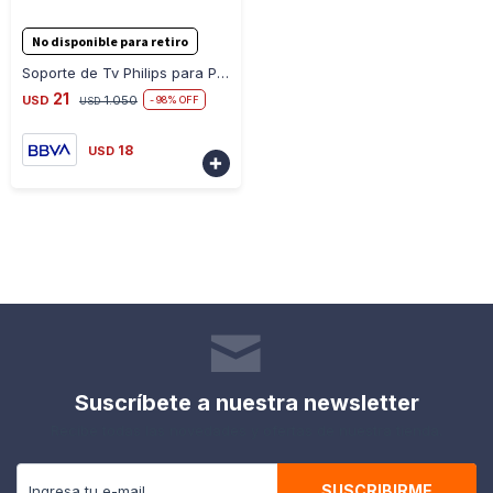
-
+
No disponible para retiro
Soporte de Tv Philips para Pared Fijo Universal de 17
21
USD
1.050
98
USD
18
USD

Suscríbete a nuestra newsletter
Recibe todas las novedades y ofertas de nuestra tienda.
SUSCRIBIRME