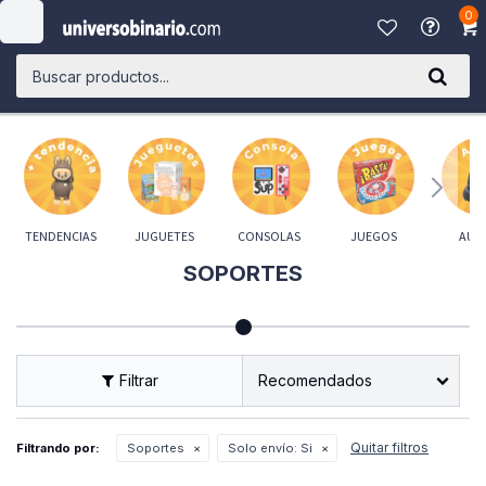
0

TENDENCIAS
JUGUETES
CONSOLAS
JUEGOS
AUD
SOPORTES
Recomendados
Quitar filtros
Filtrando por:
Soportes
Solo envío:
Si