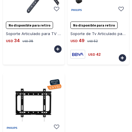
-
+
-
+
No disponible para retiro
No disponible para retiro
Soporte Articulado para TV de Pared ENXUTA STENXA322655
Soporte de Tv Articulado para Pared de 17" Hasta 42"
34
49
USD
38
USD
52
USD
USD

42
USD
