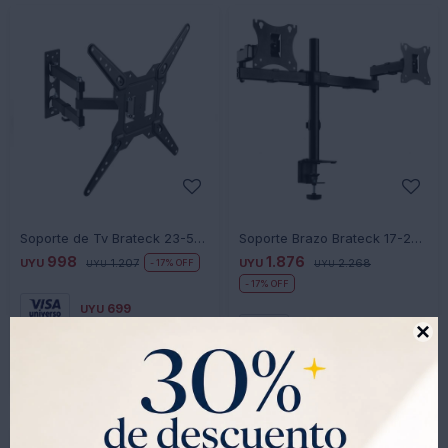
-
+
-
+
Soporte de Tv Brateck 23-55 LÀ68-443 Móvil
Soporte Brazo Brateck 17-27 2 Monitores
998
1.876
UYU
1.207
UYU
2.268
17
UYU
UYU
17
699
UYU
1.313
UYU

848
UYU

1.595
UYU
