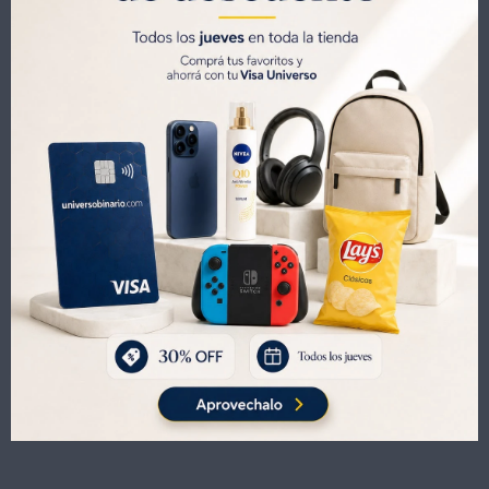
-
+
Soporte para Canalera Brateck DVD-31 Dvd o Apple Tv
420
UYU
507
17
UYU
294
UYU
357
UYU
