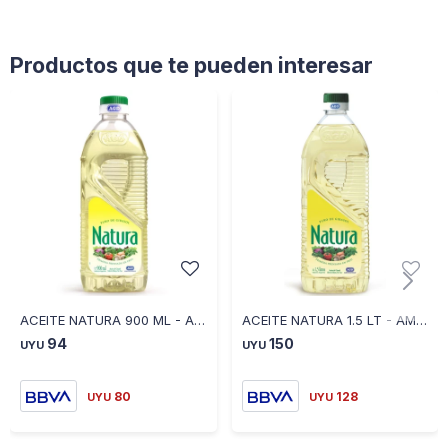
Productos que te pueden interesar
ACEITE NATURA 900 ML - AMARILLO
ACEITE NATURA 1.5 LT - AMARILLO
94
150
UYU
UYU
80
128
UYU
UYU