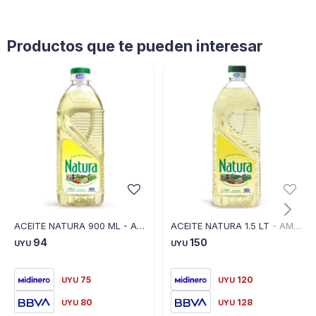
Productos que te pueden interesar
ACEITE NATURA 900 ML - AMARILLO
ACEITE NATURA 1.5 LT - AMARILLO
94
150
UYU
UYU
75
120
UYU
UYU
80
128
UYU
UYU