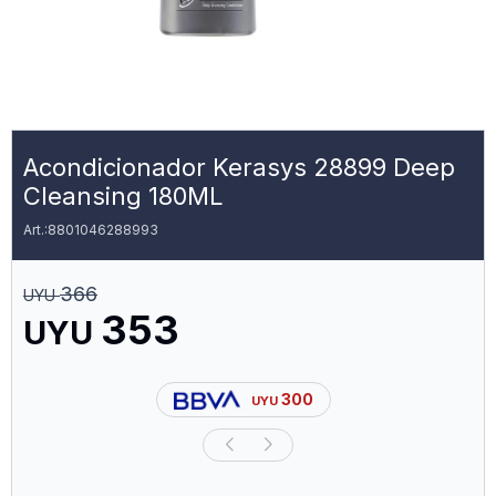
Acondicionador Kerasys 28899 Deep
Cleansing 180ML
8801046288993
366
UYU
353
UYU
300
UYU