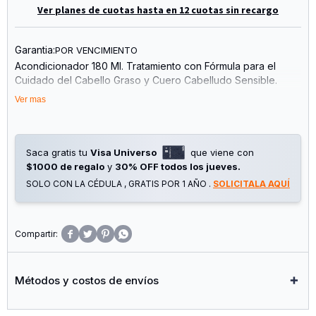
Ver planes de cuotas hasta en 12 cuotas sin recargo
Garantia:
POR VENCIMIENTO
Acondicionador 180 Ml. Tratamiento con Fórmula para el
Cuidado del Cabello Graso y Cuero Cabelludo Sensible.
Especialmente Desarrollado para el Tratamiento de áReas
Ver mas
Problemáticas Que Pueden Producir Caspa o Picazón.
Genera un Efecto Refrescante.
Tratamiento con Fórmula para el Cuidado del Cabello Graso
Saca gratis tu
Visa Universo
que viene con
y el Cuero Cabelludo Especialmente Desarrollado para el
$1000 de regalo
y
30% OFF todos los jueves.
Tratamiento de áReas Problemáticas. el Sistema de
SOLO CON LA CÉDULA , GRATIS POR 1 AÑO .
SOLICITALA AQUÍ
Ingredientes Activos de Plantas Que Contiene Permite Nutrir
y Normalizar el Cuero Cabelludo Sensible, Aliviar la Caspa y
la Picazón.




Beneficios:
Eimina las Toxinas E Hidrata el Cuero Cabelludo,
Métodos y costos de envíos
Restaurando su Equilibrio de Aceite y Agua.
Acción Anticaspa, Picazón y Alivio