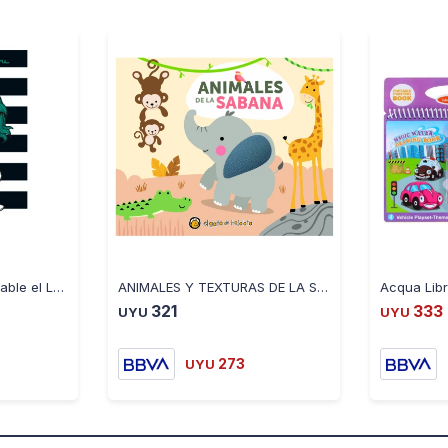
Libro Infantil Coleccionable el Loro Azul
ANIMALES Y TEXTURAS DE LA SABANA
321
333
UYU
UYU
273
UYU