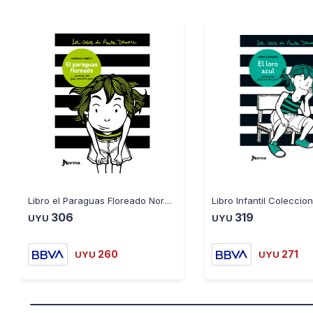
Libro el Paraguas Floreado Norma Huidobro
306
319
UYU
UYU
260
271
UYU
UYU