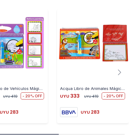
Acqua Libro de Vehículos Mágicos con Pintura y Agua
Acqua Libro de Animales Mágicos con Pintura y Agua
333
20
20
419
UYU
419
UYU
UYU
283
283
UYU
UYU