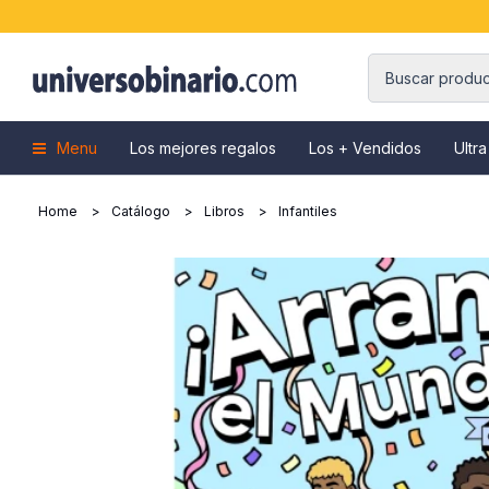
Menu
Los mejores regalos
Los + Vendidos
Ultra
Home
Catálogo
Libros
Infantiles