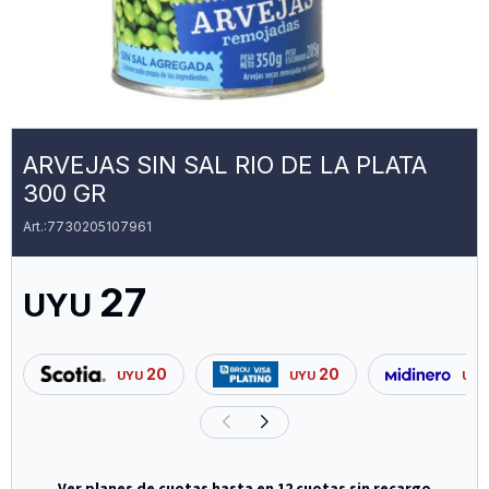
ARVEJAS SIN SAL RIO DE LA PLATA
300 GR
7730205107961
27
UYU
20
20
UYU
UYU
UYU
Ver planes de cuotas hasta en 12 cuotas sin recargo