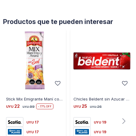
Productos que te pueden interesar
Stick Mix Emigrante Maní con Sal y Ananá 30G
Chicles Beldent sin Azucar - FRUTILLA
22
25
UYU
99
UYU
26
77
UYU
UYU
17
19
UYU
UYU
17
19
UYU
UYU