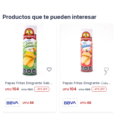
Productos que te pueden interesar
Papas Fritas Emigrante Sabor Crema y Cebolla 120 g
Papas Fritas Emigrante Clásicas Tubo 120G
104
104
UYU
160
UYU
199
35
47
UYU
UYU
88
88
UYU
UYU