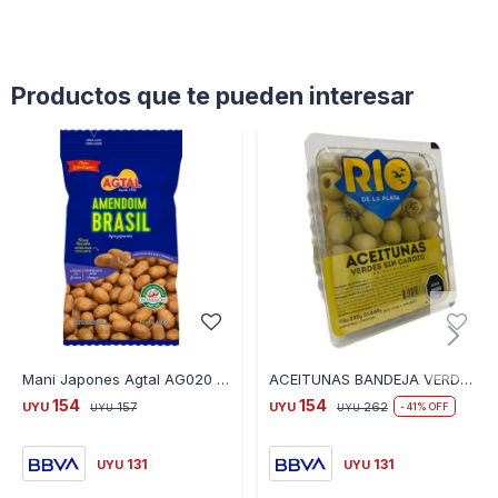
Productos que te pueden interesar
Mani Japones Agtal AG020 400G con Soja
ACEITUNAS BANDEJA VERDES S/CAROZO RIO DE LA PLATA 660 GR
154
154
UYU
157
UYU
262
41
UYU
UYU
131
131
UYU
UYU