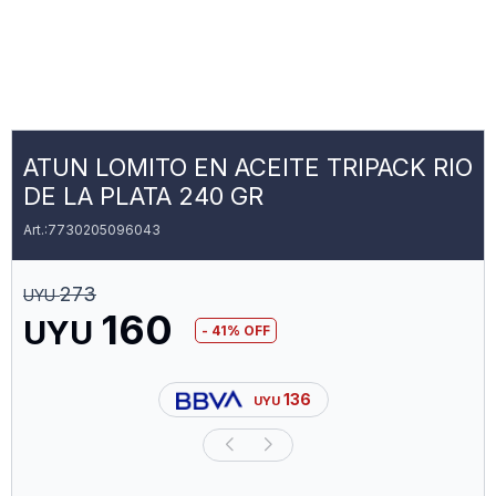
ATUN LOMITO EN ACEITE TRIPACK RIO
DE LA PLATA 240 GR
7730205096043
273
UYU
160
UYU
41
136
UYU