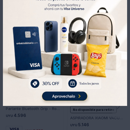
Productos que te pueden interesar
Parlante Bluetooth Grip - Rojo -JBLGRIPREDAM - JBL - ROJO
No disponible para retiro
4.596
UYU
ASPIRADORA XIAOMI VACUUM CLEANER P30 GL
5.146
UYU