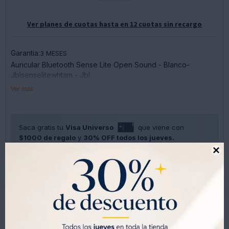
Ver planes de cuotas hasta en 12 cuotas sin recargo
Garantia:
3 MESES
Auricular Bluetooth Sense Lite Open Sound - Blanco-
Jblsenselitewhtam - Jbl
Ver mas
Saca gratis tu
Visa Universo
que viene con
$1000 de regalo
y
30% OFF todos los jueves.
SOLO CON LA CÉDULA , GRATIS POR 1 AÑO .
SOLICITALA AQUÍ





Métodos y costos de envíos