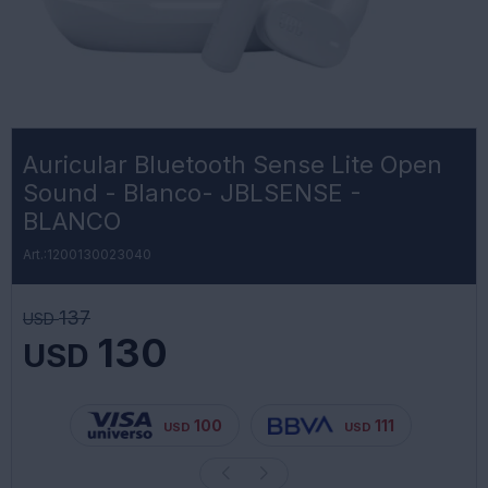
Auricular Bluetooth Sense Lite Open
Sound - Blanco- JBLSENSE -
BLANCO
1200130023040
137
USD
130
USD
100
111
USD
USD