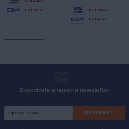
3.396
UYU
3.907
3.946
UYU
UYU
4.374
UYU
Suscríbete a nuestra newsletter
Recibe todas las novedades y ofertas de nuestra tienda.
SUSCRIBIRME