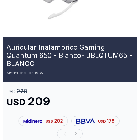
Auricular Inalambrico Gaming
Quantum 650 - Blanco- JBLQTUM65 -
BLANCO
1200130023965
220
USD
209
USD
202
178
USD
USD