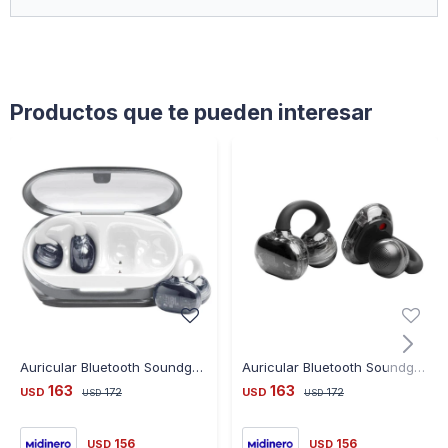
Productos que te pueden interesar
Auricular Bluetooth Soundgear Clips Open Ear - Blanco - JBLS - BLANCO
Auricular Bluetooth Soundgear Clips Open Ear - Negro - JBLSN - NEGRO
163
163
USD
172
USD
172
USD
USD
156
156
USD
USD