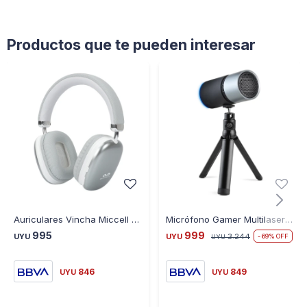
Productos que te pueden interesar
Auriculares Vincha Miccell VQ-B12 Bluetooth - GRIS
Micrófono Gamer Multilaser Warrior Eloy Streaming USB
995
999
UYU
UYU
3.244
69
UYU
846
849
UYU
UYU