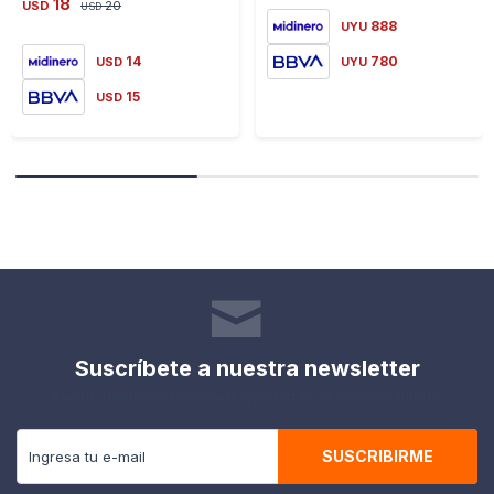
18
USD
20
USD
888
UYU
14
780
USD
UYU
15
USD
Suscríbete a nuestra newsletter
Recibe todas las novedades y ofertas de nuestra tienda.
SUSCRIBIRME