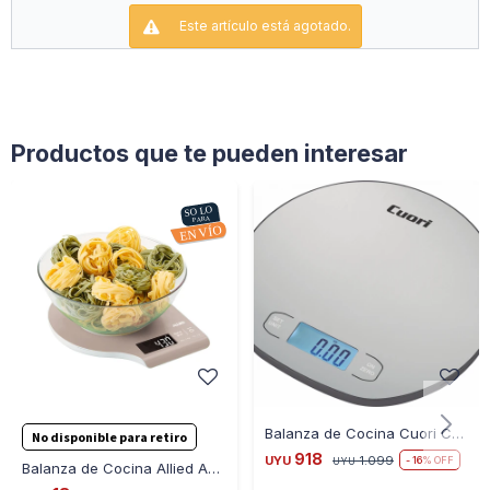
Este artículo está agotado.
5 unidades de medida: kg, g, lb, oz y otra unidad de
conversión
Pantalla LCD con reloj
Alimentación mediante 2 pilas AAA
Productos que te pueden interesar
Alta precisión para cocina y uso doméstico
Diseño compacto y fácil de usar
Balanza de Cocina Cuori CUO853 15KG
No disponible para retiro
918
UYU
1.099
16
UYU
Balanza de Cocina Allied AL-KS06 5KG