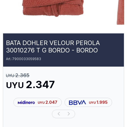
BATA DOHLER VELOUR PEROLA
30010276 T G BORDO - BORDO
7900033059583
2.365
UYU
2.347
UYU
2.047
1.995
UYU
UYU