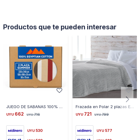
Productos que te pueden interesar
JUEGO DE SABANAS 100% POLIESTER 2 PLAZAS C/ FUNDA PARA ALMOHADA DISEÑOS SURTIDOS VARIOS
Frazada en Polar 2 plazas Estampada Arabezco Gris
662
721
UYU
716
UYU
799
UYU
UYU
530
577
UYU
UYU