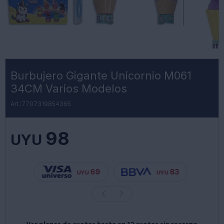
Burbujero Gigante Unicornio M061
34CM Varios Modelos
7707319854365
98
UYU
69
83
UYU
UYU
Ver planes de cuotas hasta en 12 cuotas sin recargo