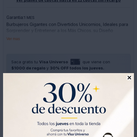
Garantia:
1 MES
Burbujeros Gigantes con Divertidos Unicornios, Ideales para
Sorprender y Entretener a los Más Chicos. su Diseño
Colorido y Tamaño Extra Grande Hacen Que Sean Perfectos
Ver mas
para Juegos al Aire Libre, Cumpleaños y Regalos.
Cada Burbujero Mide 34 Cm. y Viene Listo para Crear
Muchísimas Burbujas de Forma Fácil y Divertida.
Saca gratis tu
Visa Universo
que viene con
$1000 de regalo
y
30% OFF todos los jueves.
- Diseños de Unicornios Surtidos
SOLO CON LA CÉDULA , GRATIS POR 1 AÑO .
SOLICITALA AQUÍ

- Ideal para Fiestas, Sorpresitas y Regalos Infantiles
Imagen Meramente Ilustrativa




Métodos y costos de envíos