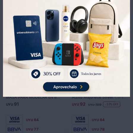
Productos que te pueden interesar
MASA PARA MODELAR EN BLISTER 160948
Autito Majorette Street Cars Metal 7,5 cm
91
92
UYU
UYU
199
53
UYU
64
64
UYU
UYU
77
78
UYU
UYU