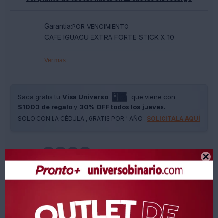
Garantia:
POR VENCIMIENTO
CAFE IGUACU EXTRA FORTE STICK X 10
Ver mas
Saca gratis tu
Visa Universo
que viene con
$1000 de regalo
y
30% OFF todos los jueves.
SOLO CON LA CÉDULA , GRATIS POR 1 AÑO .
SOLICITALA AQUÍ





Métodos y costos de envíos