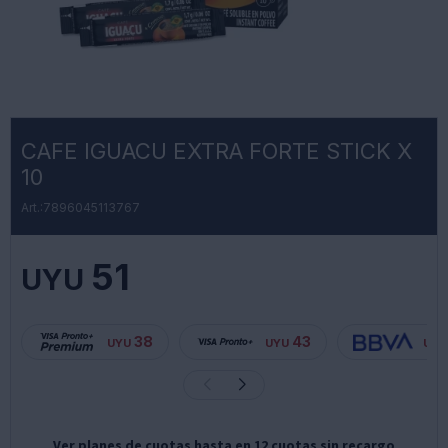
CAFE IGUACU EXTRA FORTE STICK X
10
7896045113767
51
UYU
38
43
UYU
UYU
UYU
Ver planes de cuotas hasta en 12 cuotas sin recargo