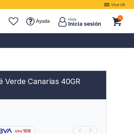
Visa UB
0
Ayuda
é Verde Canarias 40GR
109
UYU