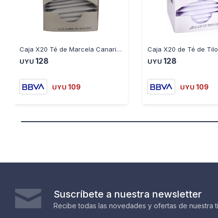
Caja X20 Té de Marcela Canarias 20GR
128
128
UYU
UYU
109
109
UYU
UYU
Suscríbete a nuestra newsletter
Recibe todas las novedades y ofertas de nuestra t