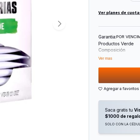
Ver planes de cuota
Garantia:
POR VENCI
Productos Verde
Composición
La Camellia Sinensi
Ver mas
Ramificado, el Cual
Oleosas y Flores Bl
El Té Verde es Elab
Durante su Procesa
A Diferencia del Té
Realiza la Fijación
Saca gratis tu
Vi
Detener el Proceso
$1000 de regal
Fijación Obtendrem
las 50 Hierbas Fund
SOLO CON LA CÉDULA
China.