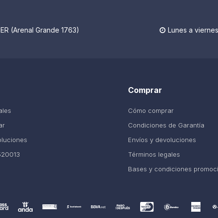
R (Arenal Grande 1763)
Lunes a viernes

Comprar
ales
Cómo comprar
ar
Condiciones de Garantía
oluciones
Envíos y devoluciones
520013
Términos legales
Bases y condiciones promoc