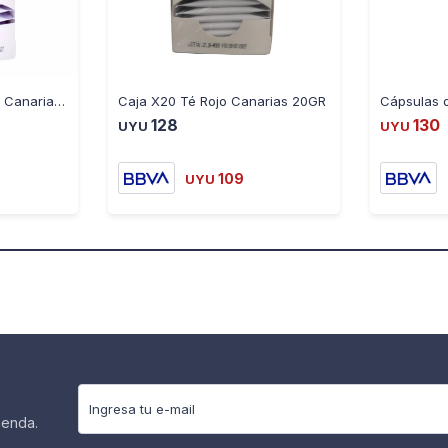
Caja X20 de Té de Tilo Canarias 20GR
Caja X20 Té Rojo Canarias 20GR
128
130
UYU
UYU
109
UYU
ienda.