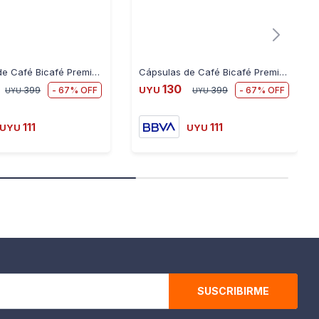
Cápsulas de Café Bicafé Premium Blue Nespresso X10
Cápsulas de Café Bicafé Premium Purple Nespresso X10
130
67
67
399
UYU
399
UYU
UYU
111
111
UYU
UYU
SUSCRIBIRME