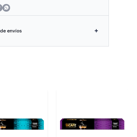
l, sin Colorantes Ni Conservantes Artificiales.


Cultivaba en China y Japón, Hoy se Cultiva en
to en Regiones Tropicales Como Subtropicales.
 de envíos
e Catequinas E Isoflavonas del Té Verde Lo
erfecto Aliado para Luchar Contra el
aborar con la Circulación. Entre Otros Beneficios
es Antiviral, Estimulante y Astringente.