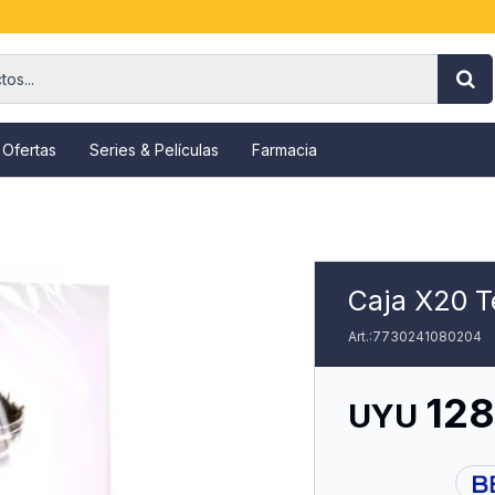
 Ofertas
Series & Películas
Farmacia
Caja X20 T
7730241080204
128
UYU