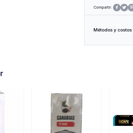
Producto 100% Natura


Origen
Originariamente se 
Todo el Mundo, Tan
Métodos y costos
Propiedades
El Alto Contenido d
Transforman en un P
Envejecimiento y Col
el Té Verde También 
r