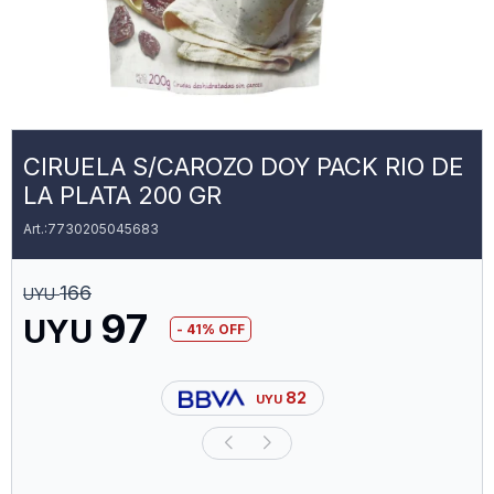
CIRUELA S/CAROZO DOY PACK RIO DE
LA PLATA 200 GR
7730205045683
166
UYU
97
UYU
41
82
UYU