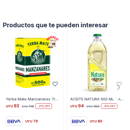
Productos que te pueden interesar
Yerba Mate Manzanares Tradicional 500 gr
ACEITE NATURA 900 ML - AMARILLO
93
94
UYU
119
UYU
160
21
41
UYU
UYU
79
80
UYU
UYU