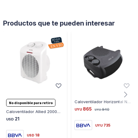
Productos que te pueden interesar
Caloventilador Horizontal Negro KS-CVH2002 2000W - NEGRO
No disponible para retiro
865
UYU
940
UYU
Caloventilador Allied 2000W 2 Niveles
21
USD
735
UYU
18
USD