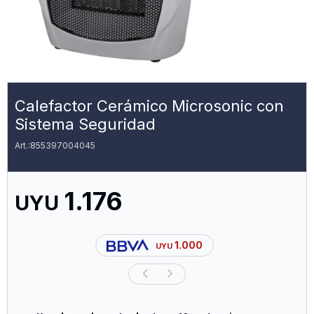
Calefactor Cerámico Microsonic con
Sistema Seguridad
855397004045
1.176
UYU
1.000
UYU