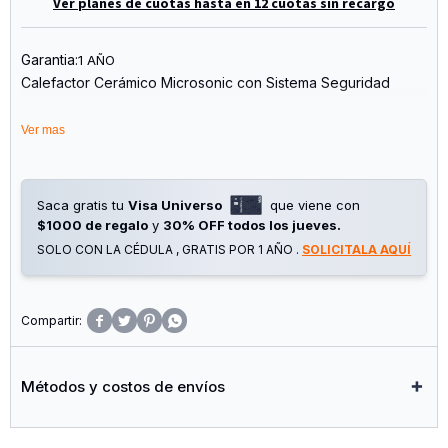
Ver planes de cuotas hasta en 12 cuotas sin recargo
Garantia:
1 AÑO
Calefactor Cerámico Microsonic con Sistema Seguridad
2 Intensidades de Calor: Máximo 1500 W – Mínimo 750 W
Ver mas
Termostato Regulable para Distintas Temperaturas
Posición de Aire Frío
Ahorra Energía con los Calefactores Cerámicos, Eficiencia a
la Hora de Calentar Tu Hogar !
Saca gratis tu
Visa Universo
que viene con
$1000 de regalo
y
30% OFF todos los jueves.
SOLO CON LA CÉDULA , GRATIS POR 1 AÑO .
SOLICITALA AQUÍ




Métodos y costos de envíos