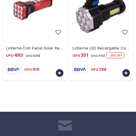
-
+
-
+
Linterna Con Panel Solar Recargable 5 Modos De Luz Ub
Linterna LED Recargable Con Agarre 14CM
493
351
UYU
548
UYU
443
20
UYU
UYU
419
298
UYU
UYU

