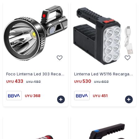
-
+
-
+
Foco Linterna Led 303 Recargable 3 Modos De Luz Ub
Linterna Led W5116 Recargable 8 Leds Universo Binario - NEGRO
433
530
UYU
493
UYU
603
UYU
UYU
368
451
UYU
UYU

