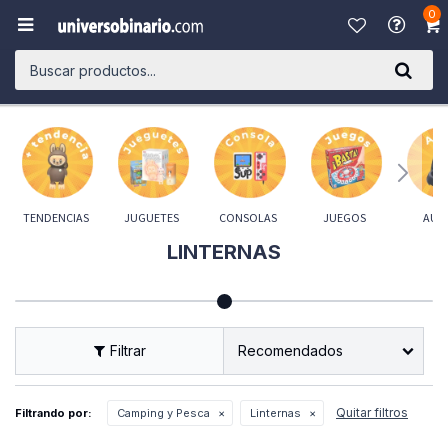
0

TENDENCIAS
JUGUETES
CONSOLAS
JUEGOS
AUD
LINTERNAS
Recomendados
Quitar filtros
Filtrando por:
Camping y Pesca
Linternas