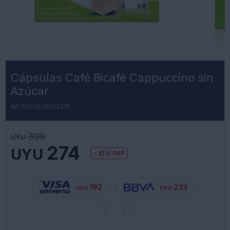
Cápsulas Café Bicafé Cappuccino sin
Azúcar
5601929002219
399
UYU
274
UYU
31
192
233
UYU
UYU