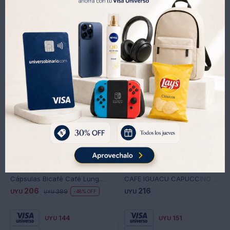
Productos que te pueden interesar
Cápsulas Bicafé Café Lungo Compatible Dolce Gusto
CAFE IGUACU CAPUCCINO CLASICO X 10 SOBRES
206
216
UYU
399
UYU
48
UYU
144
151
UYU
UYU