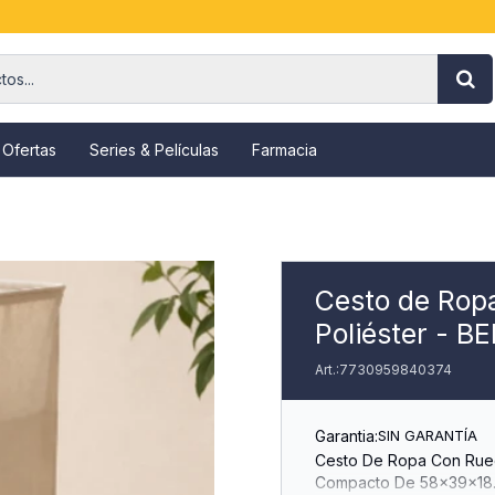
 Ofertas
Series & Películas
Farmacia
Cesto de Rop
Poliéster - B
7730959840374
Garantia:
SIN GARANTÍA
Cesto De Ropa Con Rueda
Compacto De 58x39x18.5