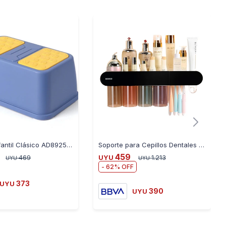
Escalón Infantil Clásico AD8925 - AZUL
Soporte para Cepillos Dentales Ecoco
459
469
UYU
1.213
UYU
UYU
62
373
UYU
390
UYU