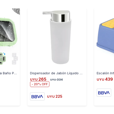
Estuche de Celular para Baño PH-1
Dispensador de Jabón Líquido 500ML
265
439
UYU
334
UYU
UYU
20
225
UYU