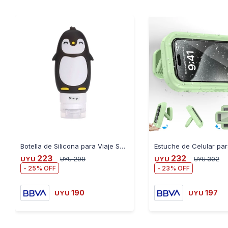
Botella de Silicona para Viaje Shampoo Acondicionador 90ML - NEGRO
223
232
UYU
299
UYU
302
UYU
UYU
25
23
190
197
UYU
UYU