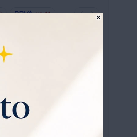
6
44
UYU

ta en 12 cuotas sin recargo
TO
o De La Plata 184 Gr
OMPRAR
1
niverso
que viene con
0% OFF todos los jueves.