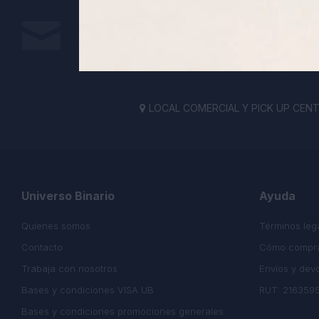
Suscríbete a nuestra newsletter
Recibe todas las novedades y ofertas de nuestra t
LOCAL COMERCIAL Y PICK UP CENTE

Universo Binario
Ayuda
Quienes somos
Términos leg
Contacto
Cómo compr
Trabaja con nosotros
Envíos y dev
Bases y condiciones VISA UB
RUT: 216359
Bases y condiciones promociones generales