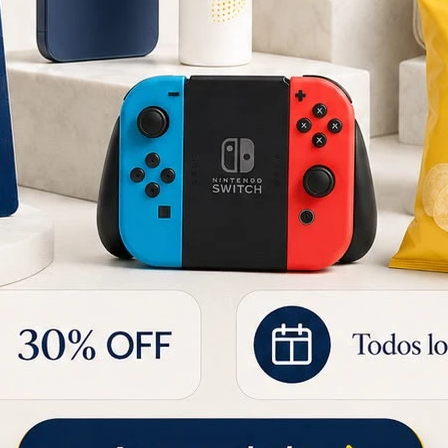
PASAS DE UVA RIO DE LA PLATA 150 GR
CAFE IGUACU EXTRA FORTE STICK X 10
Tableta d
51
54
1
UYU
UYU
36
UYU
43
UYU