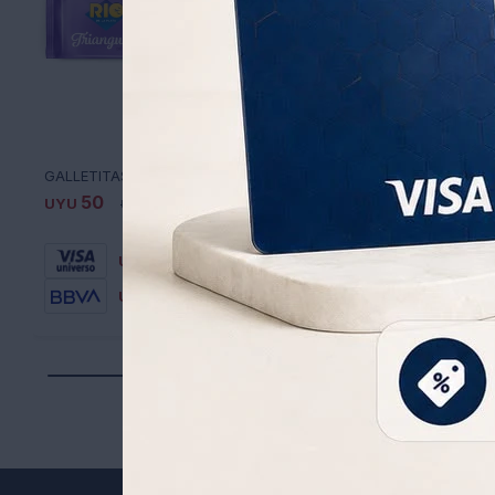
GALLETITAS TRIANGULITOS RIO DE LA PLATA 150 GR
50
50
41
4
UYU
86
UYU
85
UYU
UYU
35
35
UYU
UYU
43
43
UYU
UYU