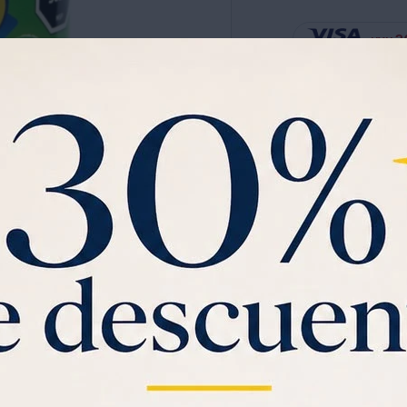
3
UYU
Ver planes de cuotas has
Garantia:
POR VENCIMIEN
Champignon Laminado Ri
Ver mas
C
Saca gratis tu
Visa U
$1000 de regalo
y
3