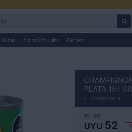
 Ofertas
Series & Películas
Farmacia
CHAMPIGNON
PLATA 184 G
7730205072948
89
UYU
52
UYU
4