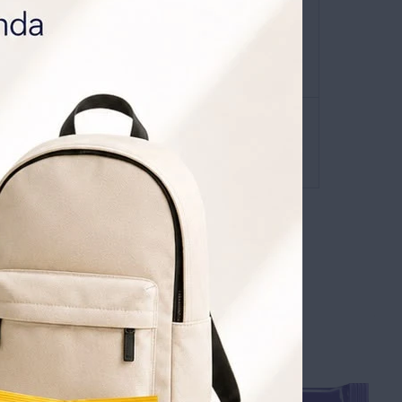
ATIS POR 1 AÑO .
SOLICITALA AQUÍ
envíos