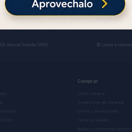
ienda.
R (Arenal Grande 1763)
Lunes a viernes

Comprar
ales
Cómo comprar
ar
Condiciones de Garantía
oluciones
Envíos y devoluciones
520013
Términos legales
Bases y condiciones promoc