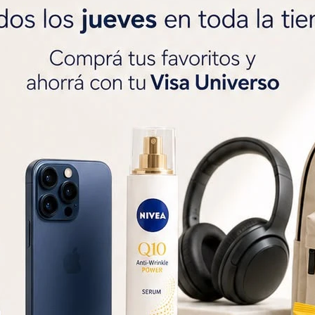
SOLO CON LA CÉDULA , GR




Métodos y costos de 
r