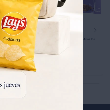
e Chocolate Shot 35GR
Tableta de Chocolate Milka De Leche 20G
55
UYU
38
39
UYU
UYU
46
47
UYU
UYU