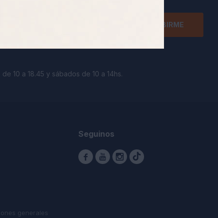
SUSCRIBIRME
 de 10 a 18.45 y sábados de 10 a 14hs.
Seguinos



iones generales