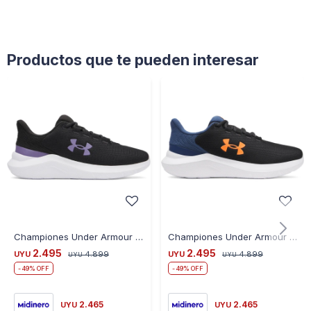
Productos que te pueden interesar
Championes Under Armour Ua W Phade Rn 3 Para Dama - BLACK
Championes Under Armour Ua Phade Rn 3 Para Hombre - BLACK
2.495
2.495
UYU
4.899
UYU
4.899
UYU
UYU
49
49
2.465
2.465
UYU
UYU