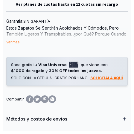
Ver planes de cuotas hasta en 12 cuotas sin recargo
Garantia:
SIN GARANTÍA
Estos Zapatos Se Sentirán Acolchados Y Cómodos, Pero
También Ligeros Y Transpirables. ¿por Qué? Porque Cuando
Nunca Bajas El Ritmo, Eso Es Lo Que Necesitas. Parte
Ver mas
Superior De Malla Transpirable Con Superposiciones
Sintéticas Para Mayor Estructura Y Soporte. Amortiguación
Mejorada Alrededor Del Tobillo Para Una Comodidad
Superior. Plantilla Deluxe Comfort System Que Se Adapta A
Saca gratis tu
Visa Universo
que viene con
Tu Pie Para Una Comodidad Máxima Al Calzarte. Entresuela
$1000 de regalo
y
30% OFF todos los jueves.
Charged Cushioning® Que Proporciona Comodidad Durante
SOLO CON LA CÉDULA , GRATIS POR 1 AÑO .
SOLICITALA AQUÍ
Todo El Día Con Capacidad De Respuesta Y Durabilidad.
Suela Exterior De Goma Resistente Que Proporciona
Tracción Y Durabilidad Con La Flexibilidad Necesaria Para El
Despegue.




Métodos y costos de envíos