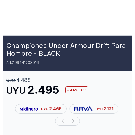
Championes Under Armour Drift Para
Hombre - BLACK
199441203016
4.488
UYU
2.495
UYU
44
2.465
2.121
UYU
UYU