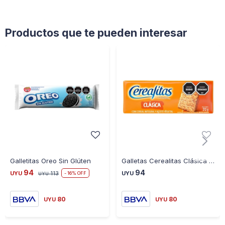
Productos que te pueden interesar
Galletitas Oreo Sin Glúten
Galletas Cerealitas Clásica 212GR
94
94
UYU
113
UYU
16
UYU
80
80
UYU
UYU