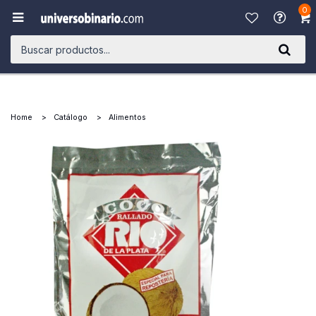
0

Home
Catálogo
Alimentos