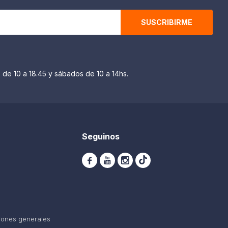
SUSCRIBIRME
 de 10 a 18.45 y sábados de 10 a 14hs.
Seguinos



iones generales