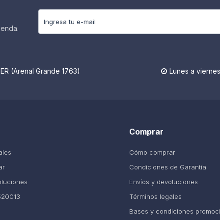
ienda.
R (Arenal Grande 1763)
Lunes a viernes

Comprar
ales
Cómo comprar
ar
Condiciones de Garantía
oluciones
Envíos y devoluciones
520013
Términos legales
Bases y condiciones promoc