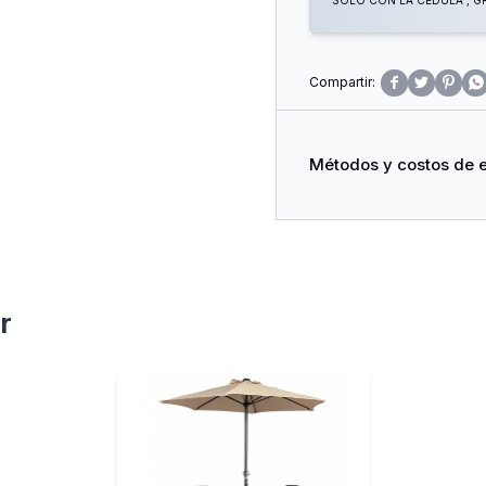
SOLO CON LA CÉDULA , GR




Métodos y costos de 
r