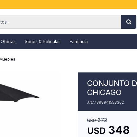
 Ofertas
Series & Películas
Farmacia
 Muebles
CONJUNTO D
CHICAGO
7898941553302
372
USD
348
USD