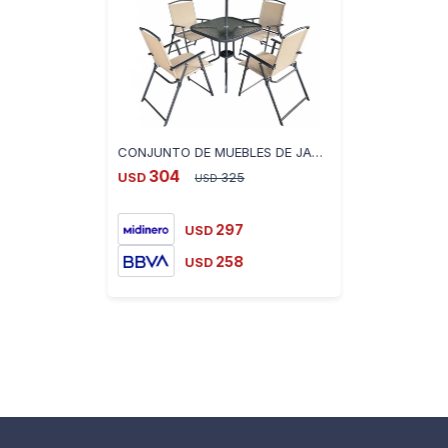
CONJUNTO DE MUEBLES DE JARDIN ACAPULCO
304
USD
325
USD
297
USD
258
USD