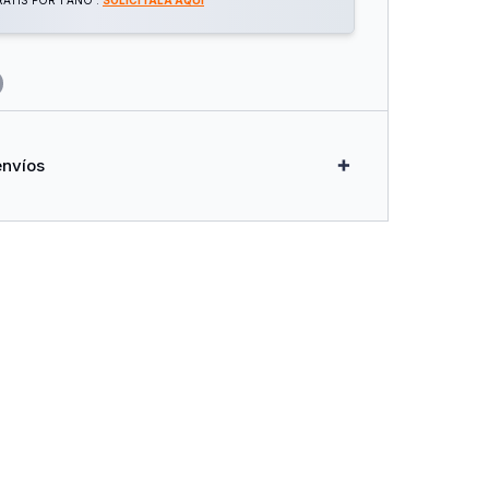
ATIS POR 1 AÑO .
SOLICITALA AQUÍ
envíos