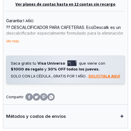
Ver planes de cuotas hasta en 12 cuotas sin recargo
Garantia:
1 AÑO
?? DESCALCIFICADOR PARA CAFETERAS. EcoDescalk es un
descalcificador especialmente formulado para la eliminación
de cal en todo tipo de máquinas de café, ya sean expreso,
Ver mas
de filtro o de cápsula. Su poder de acción universal es
compatible con todas las marcas y fabricantes del mercado.
¡Cafeteras como nuevas todos los días!
Saca gratis tu
Visa Universo
que viene con
?? DESCALCIFICADOR ECOLÓGICO. La calidad de EcoDescalk
$1000 de regalo
y
30% OFF todos los jueves.
está avalada por el CAAE, entidad europea especializada en
SOLO CON LA CÉDULA , GRATIS POR 1 AÑO .
SOLICITALA AQUÍ
Certificación Ecológica. Comprometidos con el bienestar del
planeta, en EcoDescalk apostamos por una filosofía verde
basada en el uso de compuestos orgánicos biodegradables
respetuosos con el cuidado y protección del medio




ambiente.
? MÚLTIPLES BENEFICIOS. EcoDescalk se posiciona como la
Métodos y costos de envíos
mejor alternativa para eliminar la cal incrustada y evitar la
corrosión de forma natural. Previene las averías derivadas