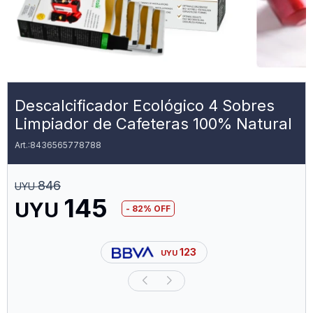
Descalcificador Ecológico 4 Sobres
Limpiador de Cafeteras 100% Natural
8436565778788
846
UYU
145
UYU
82
123
UYU