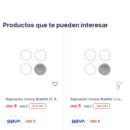
de la acumulación de residuos y aumenta la eficiencia
energética de las cafeteras, prolongado su vida útil.
Resultados garantizados con los que obtendrás cafés de
mayor calidad, con mejor aroma y sabor.
Productos que te pueden interesar
?? USO FÁCIL Y SEGURO. Los sobres monodosis de nuestro
descalcificador ecológico garantizan un uso fácil y cómodo.
Además, el origen natural y biodegradable de nuestros
ingredientes convierte a EcoDescalk en un limpiador
saludable y seguro para toda la familia. Si tu cafetera sigue
un proceso de descalcificación específico, por favor, revisa
las instrucciones del fabricante indicadas en el manual o en
su sitio web.
Repuesto Goma Bialetti P/ Aluminio 1 Pocillo
Repuesto Goma Bialetti P/Aluminio 2 Pocillos
4
5
USD
7
USD
7
42
28
USD
USD
3
4
USD
USD