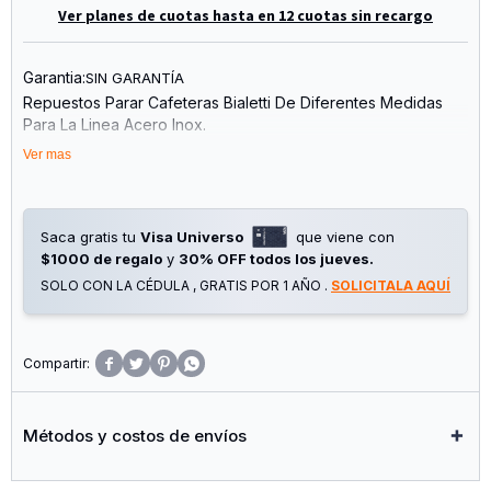
Ver planes de cuotas hasta en 12 cuotas sin recargo
Garantia:
SIN GARANTÍA
Repuestos Parar Cafeteras Bialetti De Diferentes Medidas
Para La Linea Acero Inox.
El Paquete Contiene 1 Jebe Y 1 Filtro.
Ver mas
Adaptos Para: Venus – Musa – Kitty – Class
Usar Siempre Repuestos Originales Bialetti Para Mantener Un
Buen Rendimiento Y El Funcionamiento De Las Cafeteras.
Saca gratis tu
Visa Universo
que viene con
$1000 de regalo
y
30% OFF todos los jueves.
SOLO CON LA CÉDULA , GRATIS POR 1 AÑO .
SOLICITALA AQUÍ




Métodos y costos de envíos