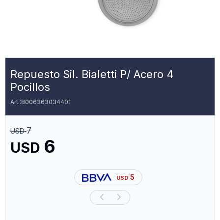
Repuesto Sil. Bialetti P/ Acero 4
Pocillos
8006363034401
7
USD
6
USD
5
USD