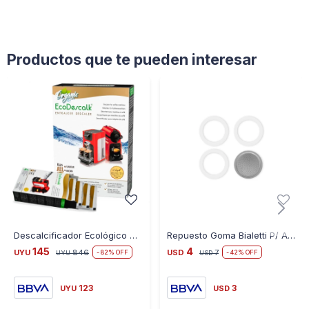
Productos que te pueden interesar
Descalcificador Ecológico 4 Sobres Limpiador de Cafeteras 100% Natural
Repuesto Goma Bialetti P/ Aluminio 1 Pocillo
145
4
UYU
846
USD
7
82
42
UYU
USD
123
3
UYU
USD