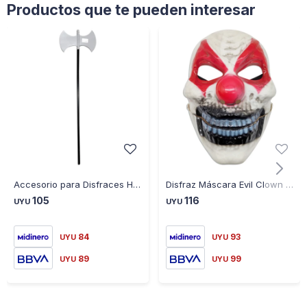
Productos que te pueden interesar
Accesorio para Disfraces Hacha Doble HE0022
Disfraz Máscara Evil Clown HE0321
105
116
UYU
UYU
84
93
UYU
UYU
89
99
UYU
UYU