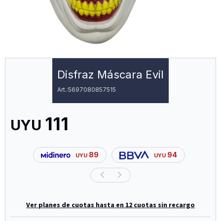
Disfraz Máscara Evil
5697080857515
111
UYU
89
94
UYU
UYU
Ver planes de cuotas hasta en 12 cuotas sin recargo