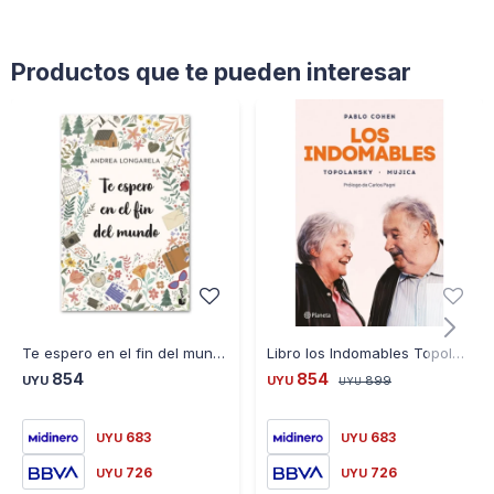
Convirtiéndose En Un Protagonista Clave De La Vida Del País
Productos que te pueden interesar
Te espero en el fin del mundo - Andrea Longarela
Libro los Indomables Topolansky Mujica Pablo Cohen
854
854
UYU
UYU
899
UYU
683
683
UYU
UYU
726
726
UYU
UYU