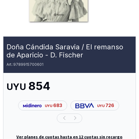
Doña Cándida Saravia / El remanso
de Aparicio - D. Fischer
9789915700601
854
UYU
683
726
UYU
UYU
Ver planes de cuotas hasta en 12 cuotas sin recargo