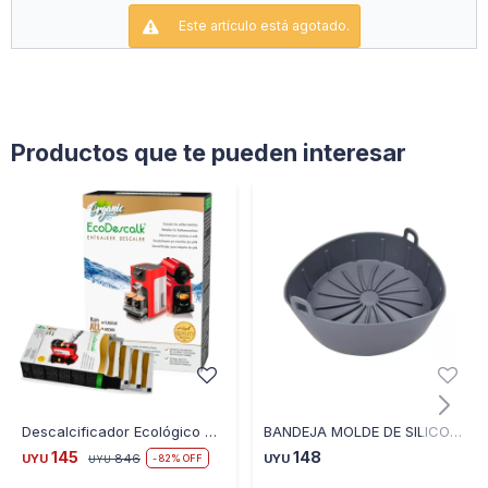
Este artículo está agotado.
Medidas: 20 x 12 x 18cm de altura.
Productos que te pueden interesar
Descalcificador Ecológico 4 Sobres Limpiador de Cafeteras 100% Natural
BANDEJA MOLDE DE SILICONA COLORES VARIOS
145
148
UYU
846
UYU
82
UYU