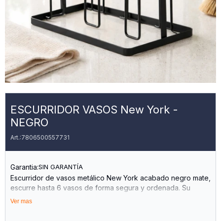
ESCURRIDOR VASOS New York -
NEGRO
7806500557731
Garantia:
SIN GARANTÍA
Escurridor de vasos metálico New York acabado negro mate,
escurre hasta 6 vasos de forma segura y ordenada. Su
estructura compacta optimiza el espacio en la cocina
Ver mas
mientras mantiene tus vasos al alcance. Ideal para hogares
modernos que valoran la organización sin sacrificar el estilo.