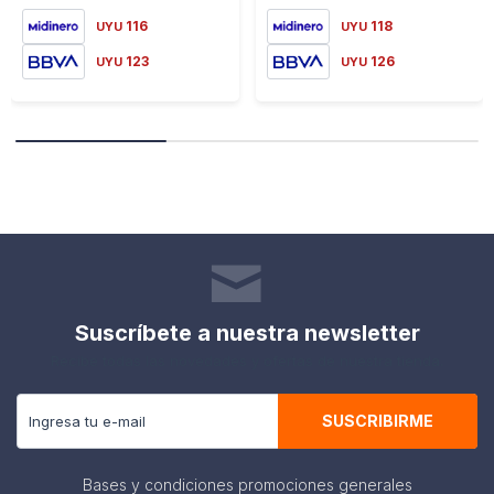
116
118
UYU
UYU
123
126
UYU
UYU
Suscríbete a nuestra newsletter
Recibe todas las novedades y ofertas de nuestra tienda.
SUSCRIBIRME
Bases y condiciones promociones generales