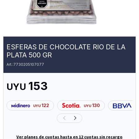
ESFERAS DE CHOCOLATE RIO DE LA
PLATA 500 GR
7730205107077
153
UYU
122
130
UYU
UYU
U
Ver planes de cuotas hasta en 12 cuotas sin recargo