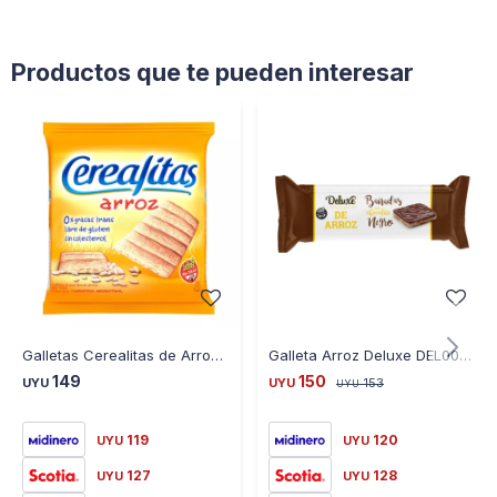
Productos que te pueden interesar
Galletas Cerealitas de Arroz 160G
Galleta Arroz Deluxe DEL003 sin Gluten 115GR - CHOCOLATE
149
150
UYU
UYU
153
UYU
119
120
UYU
UYU
127
128
UYU
UYU