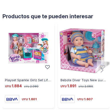
Productos que te pueden interesar
Playset Sparkle Girlz Set Lifestyle
Bebote Diver Toys New Born Saca la Lengua - CELESTE
1.884
1.891
UYU
2.090
UYU
2.080
UYU
UYU
1.601
1.607
UYU
UYU