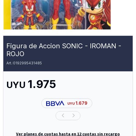
Figura de Accion SONIC - IROMAN -
ROJO
0192995431485
1.975
UYU
1.679
UYU
Ver planes de cuotas hasta en 12 cuotas sin recargo