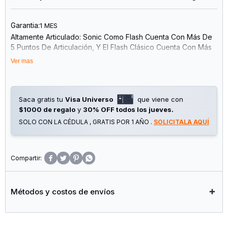
Garantia:
1 MES
Altamente Articulado: Sonic Como Flash Cuenta Con Más De
5 Puntos De Articulación, Y El Flash Clásico Cuenta Con Más
De 23 Puntos De Articulación, ¡lo Que Permite Horas De
Ver mas
Poses Dinámicas Y Juego!
Combinación Épica De Personajes: Este Set De Figuras De
Acción, Que Incluye A Shadow Como Batman Y Al Batman
Clásico, Es Perfecto Para Los Fans Del Crossover De Cómics
Saca gratis tu
Visa Universo
que viene con
De Dc X Sonic The Hedgehog.
$1000 de regalo
y
30% OFF todos los jueves.
Empaque Detallado: Estas Figuras Cuentan Con Un Empaque
SOLO CON LA CÉDULA , GRATIS POR 1 AÑO .
SOLICITALA AQUÍ
Detallado Para Coleccionistas Inspirado En El Exitoso
Crossover De Cómics, Ideal Para Agregar A Tu Colección De
Sonic The Hedgehog.
Figura De Coleccionista: Diseñada Pensando En Los




Coleccionistas, Esta Gama De Figuras De Acción De Sonic
The Hedgehog X Dc Está Altamente Detallada E Inspirada En
Tus Personajes De Cómic Favoritos.
Métodos y costos de envíos