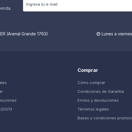
ienda.
R (Arenal Grande 1763)
Lunes a viernes

Comprar
ales
Cómo comprar
ar
Condiciones de Garantía
oluciones
Envíos y devoluciones
520013
Términos legales
Bases y condiciones promoc