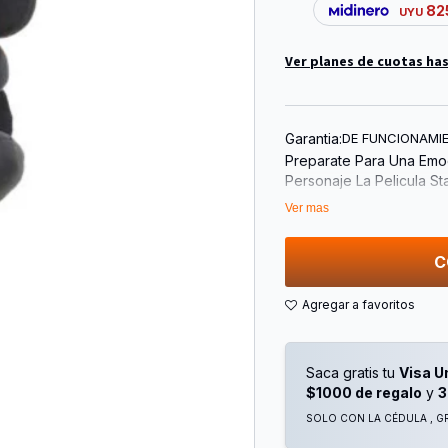
82
UYU
Ver planes de cuotas has
Garantia:
DE FUNCIONAMI
Preparate Para Una Emo
Personaje La Pelicula St
25cm
Ver mas
Confeccionado Con Mater
C
Saca gratis tu
Visa U
$1000 de regalo
y
3
SOLO CON LA CÉDULA , GR