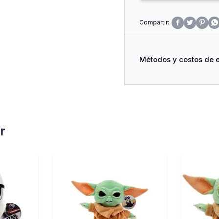




Métodos y costos de 
r