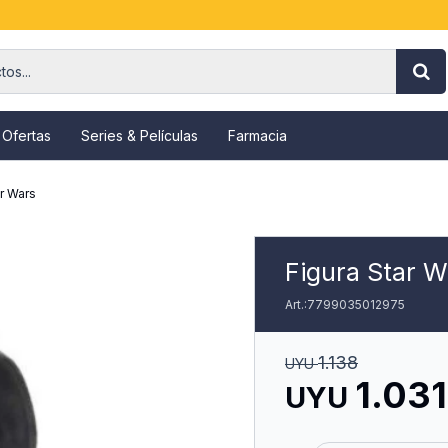
 Ofertas
Series & Películas
Farmacia
r Wars
Figura Star 
7799035012975
1.138
UYU
1.031
UYU