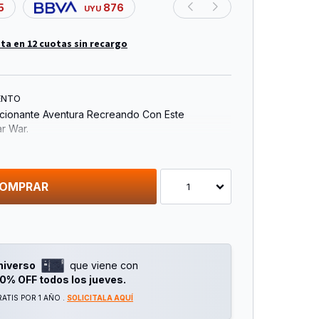
5
876
UYU
ta en 12 cuotas sin recargo
ENTO
cionante Aventura Recreando Con Este
ar War.
iales De Alta Calidad, Suave Al Tacto
OMPRAR
1
niverso
que viene con
0% OFF todos los jueves.
ATIS POR 1 AÑO .
SOLICITALA AQUÍ