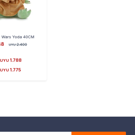
ar Wars Yoda 40CM
88
2.400
UYU
1.788
UYU
1.775
UYU