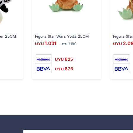
per 25CM
Figura Star Wars Yoda 25CM
Figura St
1.031
2.0
UYU
1.190
UYU
UYU
825
UYU
876
UYU