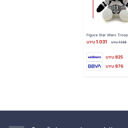
Figura Star Wars Troo
1.031
UYU
1.138
UYU
825
UYU
876
UYU