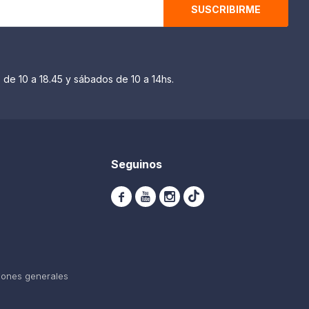
SUSCRIBIRME
 de 10 a 18.45 y sábados de 10 a 14hs.
Seguinos



iones generales