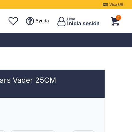
Visa UB
0
Ayuda
Wars Vader 25CM