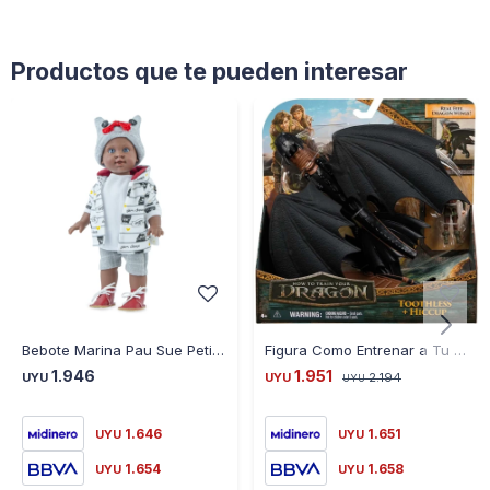
Productos que te pueden interesar
Bebote Marina Pau Sue Petit Soleil Estuche 30 cm
Figura Como Entrenar a Tu Dragon Chimuelo y Hipo
1.946
1.951
UYU
UYU
2.194
UYU
1.646
1.651
UYU
UYU
1.654
1.658
UYU
UYU