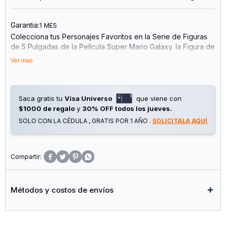
Garantia:
1 MES
Colecciona tus Personajes Favoritos en la Serie de Figuras
de 5 Pulgadas de la Película Super Mario Galaxy. la Figura de
Mario Está Inspirada en la Película y Viene con Detalles de
Ver mas
Primera Calidad Que Incluyen Ojos Acrílicos Realistas y 22
Puntos de Articulación. Mario Viene con un Accesorio de
Estrella Luma Amarillo Que Brilla en la Oscuridad, Todo
Exhibido en una Caja con Ventana. Wave 1 Cuenta con Mario,
Saca gratis tu
Visa Universo
que viene con
Yoshi, Rosalina y Bowser Jr. ¡Puedes Coleccionarlos Todos!
$1000 de regalo
y
30% OFF todos los jueves.
Figura de Mario de 5 Pulgadas de Super Mario Galaxy Movie
SOLO CON LA CÉDULA , GRATIS POR 1 AÑO .
SOLICITALA AQUÍ
con Detalles Premium
22 Puntos de Articulación
Ojos Acrílicos Realistas
Ojos Acrílicos Realistas




Sugerido para Niños de 3 Años en Adelante. Cada Uno se
Vende por Separado
Métodos y costos de envíos