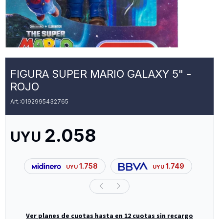
FIGURA SUPER MARIO GALAXY 5" -
ROJO
0192995432765
2.058
UYU
1.758
1.749
UYU
UYU
Ver planes de cuotas hasta en 12 cuotas sin recargo