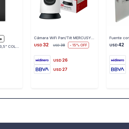
Cámara WiFi Pan/Tilt MERCUSYS MC210 - 2K, 3MP Movimiento
ro
32
42
15
USD
38
USD
USD
XIAOMI LCD WRITING 13,5" COLOR EDITION
26
USD
27
USD