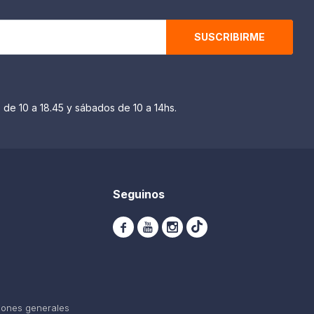
SUSCRIBIRME
 de 10 a 18.45 y sábados de 10 a 14hs.
Seguinos



iones generales