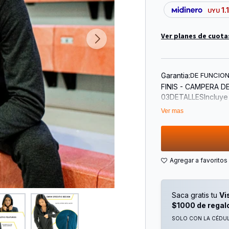
1.
UYU
Ver planes de cuota
Garantia:
DE FUNCIO
FINIS - CAMPERA DE
03DETALLESIncluye 
bolsillos laterales 
Ver mas
CIERRE COMPLETOPer
CON RECUBRIMIENTO
DE ALTA CALIDADCo
medio que lo hace i
(exterior: 80% polié
INSTRUCCIONES DE C
delicado, usar solo
lejía. TAMAñO: XS. 
Saca gratis tu
Vi
Garantía: 1 año. Con
$1000 de regal
SOLO CON LA CÉDULA