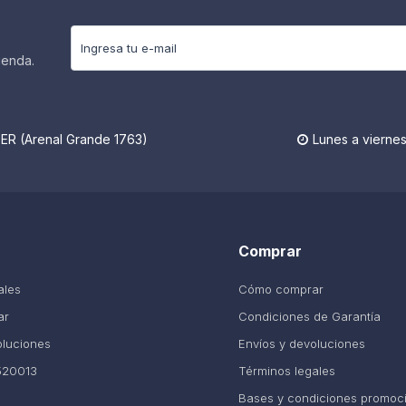
ienda.
R (Arenal Grande 1763)
Lunes a viernes

Comprar
ales
Cómo comprar
ar
Condiciones de Garantía
oluciones
Envíos y devoluciones
520013
Términos legales
Bases y condiciones promoc