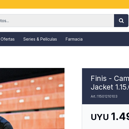
 Ofertas
Series & Películas
Farmacia
Finis - Ca
Jacket 1.15.
11501210103
1.4
UYU