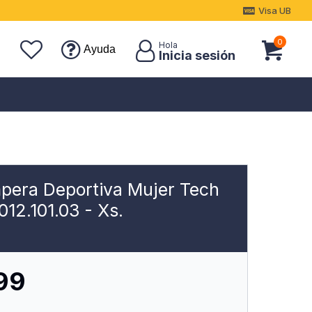
Visa UB
0
Ayuda
mpera Deportiva Mujer Tech
012.101.03 - Xs.
99