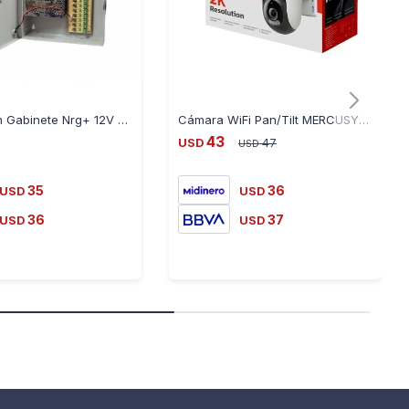
Fuente con Gabinete Nrg+ 12V 20A 18 Canales
Cámara WiFi Pan/Tilt MERCUSYS MC510 - 2K QHD, Panorámica, Ex
43
USD
47
USD
35
36
USD
USD
36
37
USD
USD