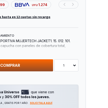
199
1.274
UYU
s hasta en 12 cuotas sin recargo
NAMIENTO
PORTIVA MUJERTECH JACKET1. 15. 012. 101.
capucha con paneles de cobertura total,
con cierre y orificios para los pulgares. DISEñO DE
mite ponerse y quitarse fácilmente. CIERRES
 PREMIUMBrindan repelencia al agua. TEJIDO
nfeccionado con un tejido cómodo de peso
COMPRAR
1
deal para competencias de natación y uso diario
ster, 20% algodón / forro: 100% poliéster).
UIDADOLavar a máquina en agua fría, ciclo
 detergente suave, colgar para secar, no usar
Consulta TABLA DE TALLES. Color: NEGRO.
sa Universo
que viene con
tra Defecto de Fabricación.
o
y
30% OFF todos los jueves.
 , GRATIS POR 1 AÑO .
SOLICITALA AQUÍ