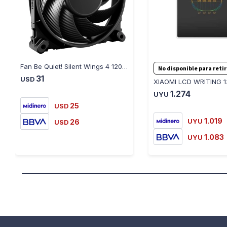
Fan Be Quiet! Silent Wings 4 120MM
No disponible para reti
31
USD
1.274
UYU
25
USD
1.019
26
UYU
USD
1.083
UYU