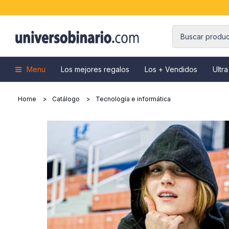
Menu
Los mejores regalos
Los + Vendidos
Ultra
Home
Catálogo
Tecnología e informática