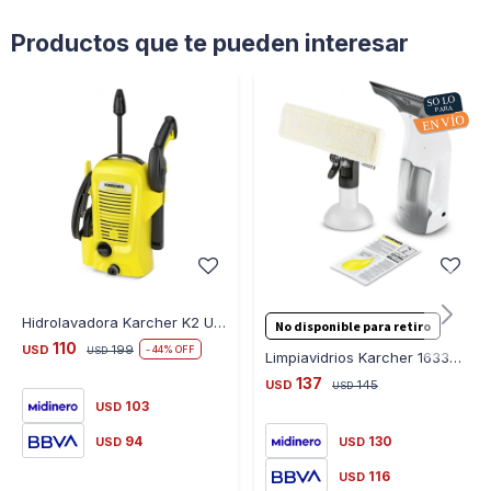
Productos que te pueden interesar
Hidrolavadora Karcher K2 Universal Manguera Alta Presión
No disponible para retiro
110
USD
199
44
USD
Limpiavidrios Karcher 16336080 Wv 1 Plus
137
USD
145
USD
103
USD
94
130
USD
USD
116
USD