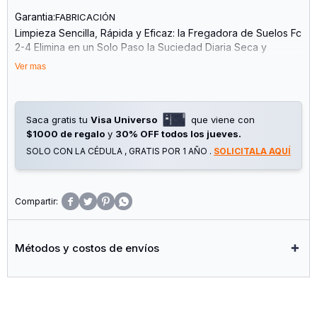
Garantia:
FABRICACIÓN
Limpieza Sencilla, Rápida y Eficaz: la Fregadora de Suelos Fc
2-4 Elimina en un Solo Paso la Suciedad Diaria Seca y
Húmeda. Incluye Batería y Cargador. Batería de 4V de Iones
Ver mas
de Litio Capacidad de Depósito de Agua Limpia 200 Ml
Capacidad de Depósito de Agua Sucia 100 Ml Ancho úTil de
los Rodillos. 180MM Autonomía por Cada Carga de la Batería
Aprox. 20 Min. (2,5 Ah) Duración del Ciclo de Carga (Min) 130
Saca gratis tu
Visa Universo
que viene con
/ 150
$1000 de regalo
y
30% OFF todos los jueves.
SOLO CON LA CÉDULA , GRATIS POR 1 AÑO .
SOLICITALA AQUÍ




Métodos y costos de envíos