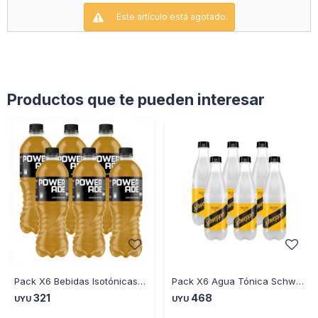
Este artículo está agotado.
Productos que te pueden interesar
Pack X6 Bebidas Isotónicas Powerade Manzana 600ML
Pack X6 Agua Tónica Schweppes sin Azúcar 500ML
321
468
UYU
UYU