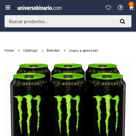
0

Home
Catálogo
Bebidas
Jugos y gaseosas