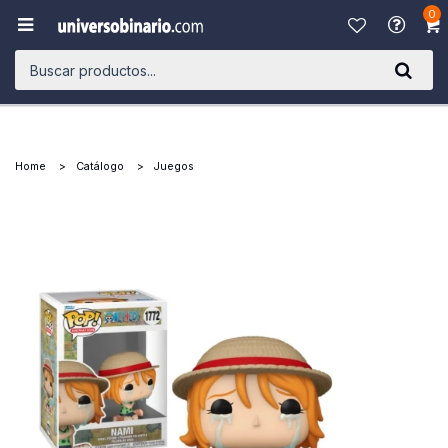
0

Home
Catálogo
Juegos