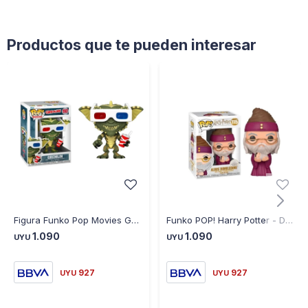
Productos que te pueden interesar
Figura Funko Pop Movies Gremlin con Lentes 3D
Funko POP! Harry Potter - Dumbledore w/Baby Harry N° 115
1.090
1.090
UYU
UYU
927
927
UYU
UYU