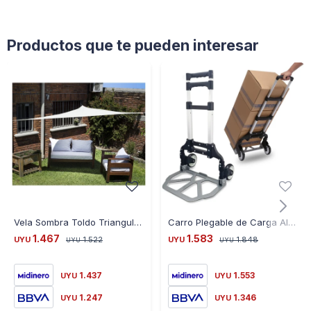
Productos que te pueden interesar
Vela Sombra Toldo Triangular 3.6 X 3.6 X 3.6 - BLANCO
Carro Plegable de Carga Aluminio
1.467
1.583
UYU
1.522
UYU
1.848
UYU
UYU
1.437
1.553
UYU
UYU
1.247
1.346
UYU
UYU