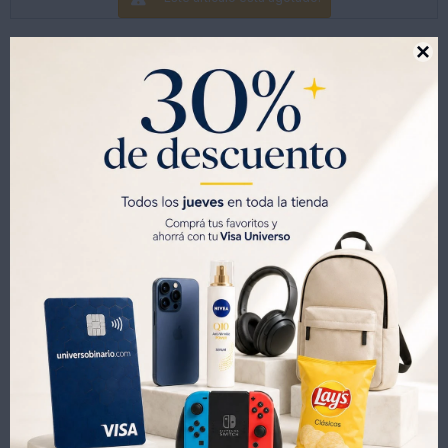
Marca Royal

Productos que te pueden interesar
Pintor mágico Minnie Mouse Didacta con crayones y láminas
Clasico Juego Infantil de Mesa 4 en Linea
395
395
UYU
439
UYU
499
20
UYU
UYU
277
277
UYU
UYU