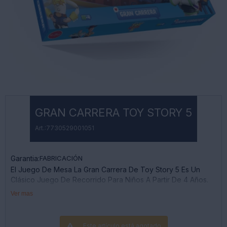
GRAN CARRERA TOY STORY 5
7730529001051
Garantia:
FABRICACIÓN
El Juego De Mesa La Gran Carrera De Toy Story 5 Es Un
Clásico Juego De Recorrido Para Niños A Partir De 4 Años.
Contenido: 1 Tablero, 6 Peones De Colores Y 1 Dado.
Ver mas
Jugadores: De 2 A 6 Personas.
Objetivo: Lanzar El Dado Para Avanzar Por Los Casilleros,
Trepar Y Ser El Primero En Llegar A La Cima Del Tablero.
Este artículo está agotado.