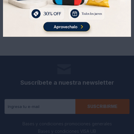
336
336
UYU
UYU
Suscríbete a nuestra newsletter
Recibe todas las novedades y ofertas de nuestra tienda.
SUSCRIBIRME
Bases y condiciones promociones generales
Bases y condiciones VISA UB