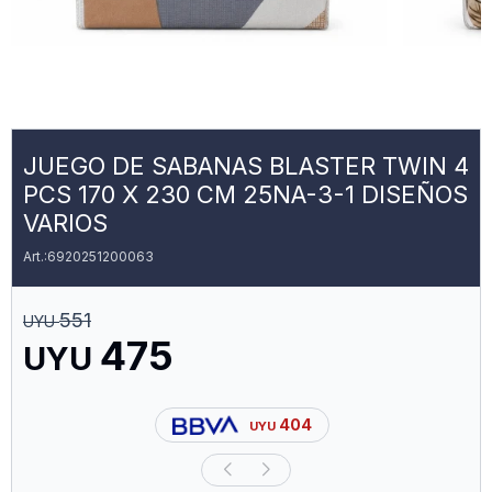
JUEGO DE SABANAS BLASTER TWIN 4
PCS 170 X 230 CM 25NA-3-1 DISEÑOS
VARIOS
6920251200063
551
UYU
475
UYU
404
UYU