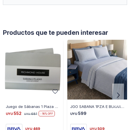
Productos que te pueden interesar
Juego de Sábanas 1 Plaza Microfibra - GRIS
JGO SABANA 1PZA E BUKARA 257-1
552
599
UYU
681
UYU
18
UYU
469
509
UYU
UYU