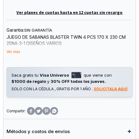
Ver planes de cuotas hasta en 12 cuotas sin recargo
Garantia:
SIN GARANTÍA
JUEGO DE SABANAS BLASTER TWIN 4 PCS 170 X 230 CM
25NA-3-1 DISEÑOS VARIOS
1 sabana 170x230cm
Ver mas
1 sabana bajera 99x191+26cm
2 fundas de almohadas 50x76 cm
*Color a elección según disponibilidad al momento de la
Saca gratis tu
Visa Universo
que viene con
compra.*
$1000 de regalo
y
30% OFF todos los jueves.
SOLO CON LA CÉDULA , GRATIS POR 1 AÑO .
SOLICITALA AQUÍ




Métodos y costos de envíos