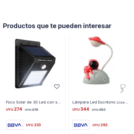
Productos que te pueden interesar
Foco Solar de 30 Led con sensor de movimiento
Lámpara Led Escritorio Diseño Astronauta Universo Binario - ROJO
274
344
UYU
276
UYU
382
UYU
UYU
233
292
UYU
UYU