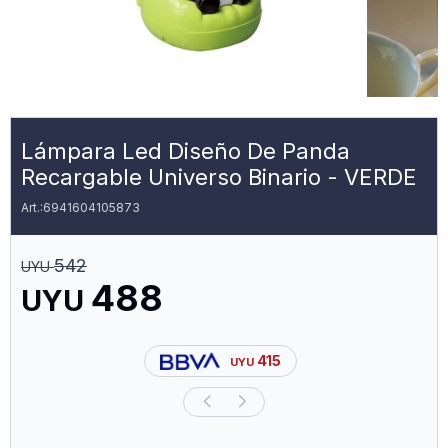
Lámpara Led Diseño De Panda
Recargable Universo Binario - VERDE
6941604105873
542
UYU
488
UYU
415
UYU