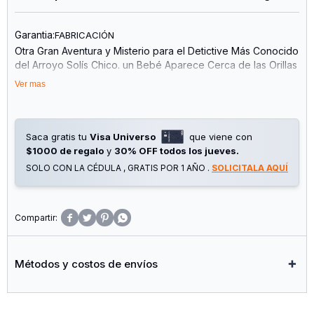
Garantia:
FABRICACIÓN
Otra Gran Aventura y Misterio para el Detictive Más Conocido
del Arroyo Solís Chico. un Bebé Aparece Cerca de las Orillas
del Arrollo Solís Chico. se Avecina una Tormenta y Nadie
Ver mas
Viene a Buscarlo. Sapos, Cangrejos y Perros se Preguntan:
¿Cómo Llegó Allí? ¿Quiénes Son sus Padres? ¿Quién Podrá
Ayudarlo? Solo Ruperto, el Mejor Sapo Detective del Mundo
Encontrará Respuestas a Estas Preguntas.
Saca gratis tu
Visa Universo
que viene con
$1000 de regalo
y
30% OFF todos los jueves.
SOLO CON LA CÉDULA , GRATIS POR 1 AÑO .
SOLICITALA AQUÍ




Métodos y costos de envíos