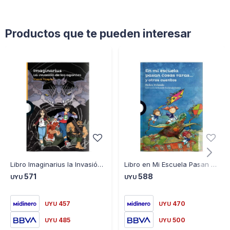
Productos que te pueden interesar
Libro Imaginarius la Invasión de los Agontes M. Vázquez
Libro en Mi Escuela Pasan Cosas Raras y Otros Cuentos
571
588
UYU
UYU
457
470
UYU
UYU
485
500
UYU
UYU