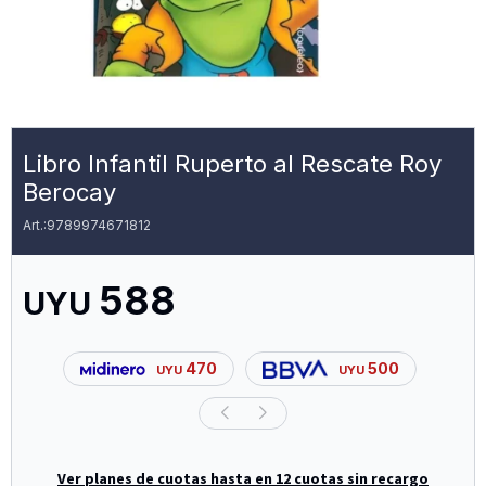
Libro Infantil Ruperto al Rescate Roy
Berocay
9789974671812
588
UYU
470
500
UYU
UYU
Ver planes de cuotas hasta en 12 cuotas sin recargo