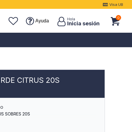
Visa UB
0
Ayuda
ERDE CITRUS 20S
TO
US SOBRES 20S