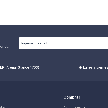
ienda.
R (Arenal Grande 1763)
Lunes a viernes

Comprar
ales
Cómo comprar