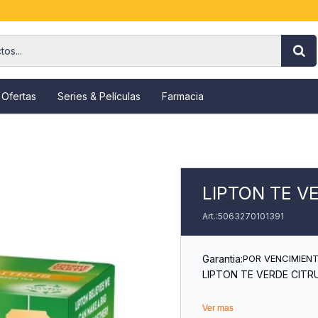
 Ofertas
Series & Películas
Farmacia
LIPTON TE V
5063270101391
Garantia:
POR VENCIMIEN
LIPTON TE VERDE CITR
Ver mas