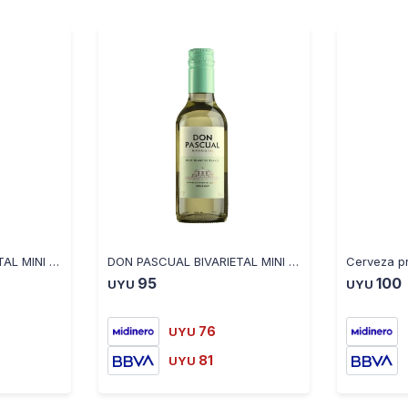
DON PASCUAL BIVARIETAL MINI BRUT BLANC DE NOIRS 187ML
DON PASCUAL BIVARIETAL MINI BLANC DE BLANCS 187ML
95
100
UYU
UYU
76
UYU
81
UYU