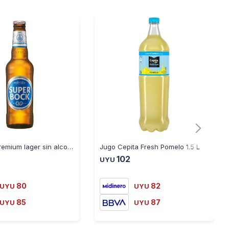
Cerveza premium lager sin alcohol Super Bock Bot 330cc
Jugo Cepita Fresh Pomelo 1.5 L
102
UYU
80
82
UYU
UYU
85
87
UYU
UYU