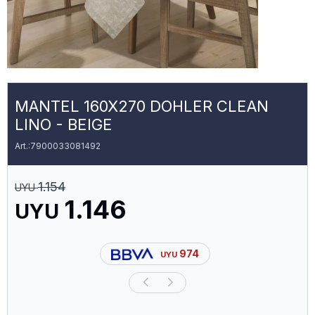
MANTEL 160X270 DOHLER CLEAN
LINO - BEIGE
7900033081492
1.154
UYU
1.146
UYU
974
UYU