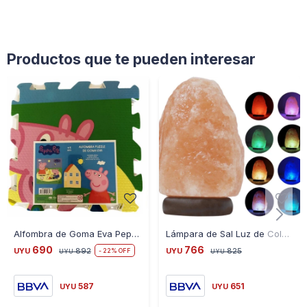
Productos que te pueden interesar
Alfombra de Goma Eva Peppa Pig 30 cm X 30 cm 9 Piezas
Lámpara de Sal Luz de Colores
690
766
UYU
892
UYU
825
22
UYU
UYU
587
651
UYU
UYU