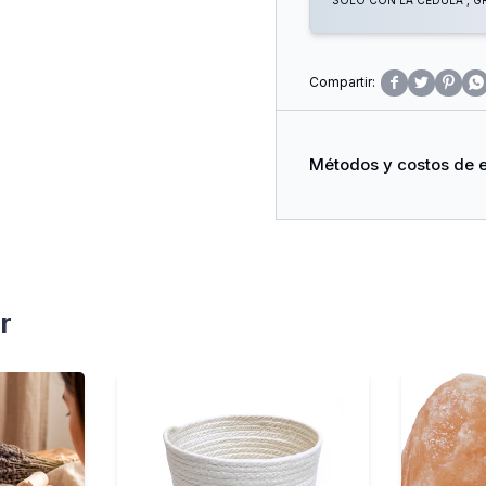
SOLO CON LA CÉDULA , GR




Métodos y costos de 
r