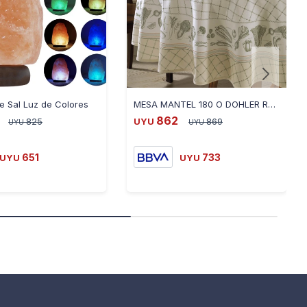
e Sal Luz de Colores
MESA MANTEL 180 O DOHLER RENOVA ADELE 5784107
862
825
UYU
869
UYU
UYU
651
733
UYU
UYU