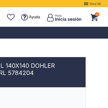
Visa UB
0
Ayuda
L 140X140 DOHLER
RL 5784204