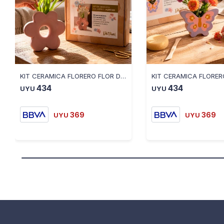
KIT CERAMICA FLORERO FLOR DAVINCI
434
434
UYU
UYU
369
369
UYU
UYU