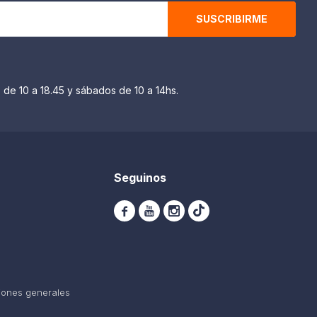
SUSCRIBIRME
 de 10 a 18.45 y sábados de 10 a 14hs.
Seguinos



iones generales