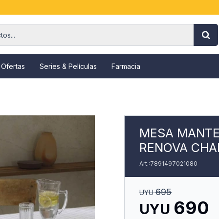
 Ofertas
Series & Películas
Farmacia
MESA MANTE
RENOVA CHA
7891497021080
695
UYU
690
UYU