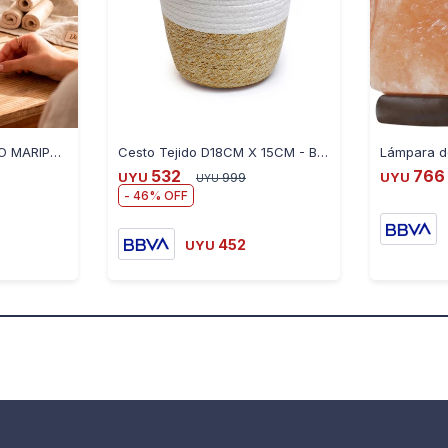
KIT CERAMICA FLORERO MARIPOSA DAVINCI
Cesto Tejido D18CM X 15CM - BLANCO-BEIGE
Lámpara d
532
766
UYU
999
UYU
UYU
46
452
UYU