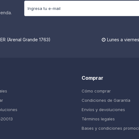
ienda.
R (Arenal Grande 1763)
Lunes a viernes

Comprar
ales
Cómo comprar
ar
Condiciones de Garantía
oluciones
Envíos y devoluciones
520013
Términos legales
Bases y condiciones promoc